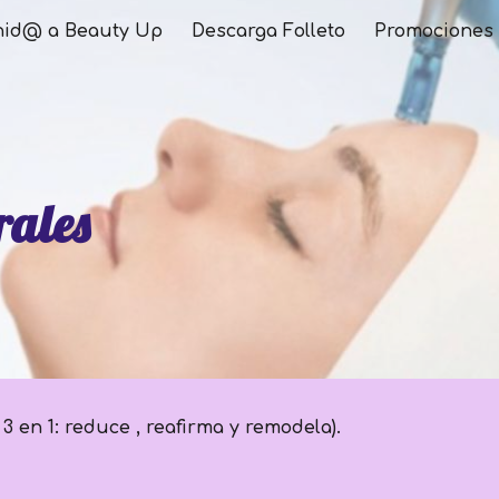
nid@ a Beauty Up
Descarga Folleto
Promociones 
ip to main content
Skip to navigat
rales
3 en 1: reduce , reafirma y remodela).