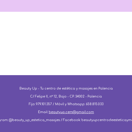
Beauty Up - Tu centro de estética y masajes en Palencia
C/ Felipe II, nº 12, Bajo - CP: 34002 - Palencia
Fijo: 979.101.357 / Móvil y Whatsapp: 658.815.033
Email:
beautyup.cem@gmail.com
gram: @beauty_up_estetica_masajes / Facebook: beautyupcentrodeesteticaym