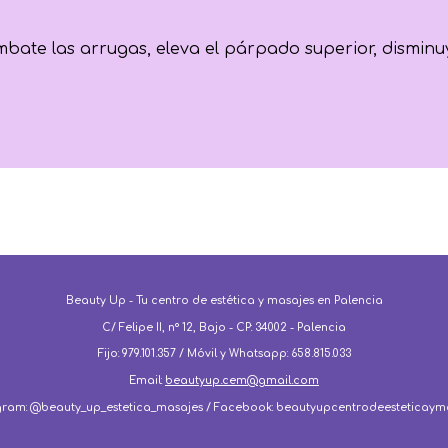
bate las arrugas, eleva el párpado superior, disminuy
Beauty Up - Tu centro de estética y masajes en Palencia
C/ Felipe II, nº 12, Bajo - CP: 34002 - Palencia
Fijo: 979.101.357 / Móvil y Whatsapp: 658.815.033
Email:
beautyup.cem@gmail.com
gram: @beauty_up_estetica_masajes / Facebook: beautyupcentrodeesteticaym