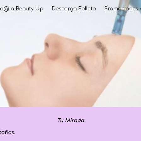
id@ a Beauty Up
Descarga Folleto
Promociones 
ip to main content
Skip to navigat
Tu Mirada
stañas.